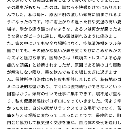
その異臭がもたらしたのは、単なる不快感だけではありませ
んでした。私は毎日、原因不明の激しい頭痛に悩まされるよ
うになったのです。特に雨上がりの湿った日や気温の高い夏
場は、隣から漂う酸っぱいような、あるいは何かが腐ったよ
うな臭いがピークに達し、私の頭は割れるように痛みまし
た。家の中にいても安全な場所はなく、空気清浄機をフル稼
働させても、その微かな臭いが鼻を突くたびにこめかみがズ
キズキと脈打ちます。医師からは「環境ストレスによる心身
症的な頭痛」と診断されましたが、原因である隣のゴミ屋敷
が解決しない限り、薬を飲んでもその場しのぎに過ぎませ
ん。保健所や自治体にも何度も相談しましたが、私有地のゴ
ミには法的な壁があり、すぐには強制執行ができないという
回答ばかり。頭痛のせいで仕事に集中できず、寝不足が重な
り、私の健康状態はボロボロになっていきました。何より辛
かったのは、自分の家がリラックスできる場所ではなく、苦
痛を与える場所に変わってしまったことです。最終的に、町
内会と協力して根気強く交渉を重ね、自治体の条例を適用し