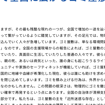
りますが、その最も残酷な現れの一つが、全国で増加の一途を辿
よって繋がっているように錯覚していますが、その足元では、物
み込んでいく人々が急増しています。ゴミ屋敷は、単なる環境問
ー」なのです。全国の支援現場からの報告によれば、ゴミ屋敷の
していたり、真面目に生活していたりした普通の人々です。彼ら
婚、親の死、あるいは病気といった、誰の身にも起こりうるライ
ミュニティや家族のセーフティネットが機能していれば、ゴミ屋
全国的に地縁や血縁が希薄化した現在、彼らは誰にも助けを求め
分を閉じ込めてしまいます。ゴミを積み上げる行為は、外界から
能なのかもしれません。この問題の根深さは、物理的にゴミを撤
高い確率で再発するという点にあります。全国の自治体が清掃支
の部分です。私たちは、ゴミ屋敷の主を「近所迷惑な存在」とし
られてしまったのかを、社会全体の課題として直視しなければな