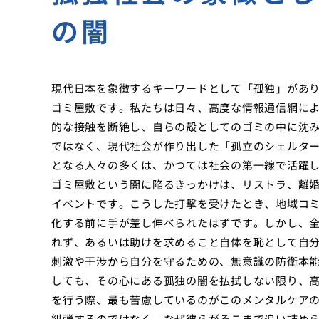
の闇
現代日本を象徴するキーワードとして「孤独」があ
ゴミ屋敷です。私たちは日々、高度な情報通信網に
的な接触を断絶し、自らの殻としてのゴミの中に沈
ではなく、現代社会が作り出した「孤立のシェルタ
となる人々の多くは、かつては社会の第一線で活躍
ゴミ屋敷という闇に陥るきっかけは、リストラ、離
イベントです。こうした打撃を受けたとき、地域コ
化する前に手が差し伸べられたはずです。しかし、
れず、あるいは助けを求めること自体を恥として自
刺激や干渉から自分を守るための、無意識の防衛本
しても、その心にある孤独の闇を払拭しない限り、
を行う際、最も苦慮しているのがこのメンタルケア
糾弾するのではなく、なぜ彼らがそこまで追い詰め