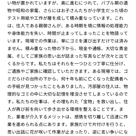
い物が置かれていますが、奥に進むにつれて、バブル期の遺
物や昭和の家電、さらにはお子さんたちが小学生だった頃の
テスト用紙や工作が層を成して積み重なっています。これ
は、住人である親御さんが、ある時期を境に情報の処理能力
や身体能力を失い、時間が止まってしまったことを物語って
います。現場での作業は、単にゴミを運び出すだけでは済み
ません。積み重なった物の下から、現金や通帳、大切な貴金
属、そしてご家族の思い出が詰まった写真などが次々と出て
くるからです。私たちはそれらを一つひとつ丁寧に仕分け、
ご遺族やご家族に確認していただきます。ある現場では、ゴ
ミだらけの台所の下から、何十年も前に亡くなった配偶者へ
の手紙が見つかったこともありました。汚部屋の住人は、物
理的なゴミの中に大切な記憶を埋没させてしまっているので
す。私たちの仕事は、その埋もれた「宝物」を救い出し、住
人が再び前を向いて歩き出せる環境を整えることです。ま
た、業者が介入するメリットは、感情を切り離して迅速に作
業を進められる点にあります。家族だけで片付けを行うと、
思い出話に花が咲いて作業が止まったり、逆に言い争いにな