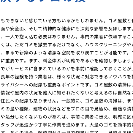
ともできないと感じている方もいるかもしれません。ゴミ屋敷と
生面や安全面、そして精神的な健康にも深刻な影響を及ぼします
に
、一人で抱え込む必要はありません。専門の業者に依頼するこ
多くは、ただゴミを撤去するだけでなく、ハウスクリーニングや
め、まるで新築のような清潔な空間を取り戻すことが可能です。
常に重要です。まず、料金体系が明確であるかを確認しましょう
までがサービスに含まれているのかを事前に確認しておくことが
。長年の経験を持つ業者は、様々な状況に対応できるノウハウを
プライバシーへの配慮も重要なポイントです。ゴミ屋敷の清掃は
人情報や屋内の状況を他人に知られたくないと考えるのは自然な
隣住民への配慮も怠りません。一般的に、ゴミ屋敷の清掃は、ま
ゴミの量や種類、建物の状況などをプロの目で見極め、最適な清
品や処分したくないものがあれば、事前に業者に伝え、明確に区
スタッフが迅速かつ丁寧に作業を進めます。大量のゴミを効率的
ます。多くの場合、数時間から一日で作業は完了し、見違えるほ