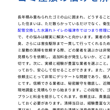
長年積み重ねられたゴミの山に囲まれ、どうするこ
した住まいは、ただ散らかっているだけでなく、衛
配管交換した水漏れトイレの福津市ではつまり修理
で、その悩みは確実に解決へと向かいます。業者の
臭、さらには害虫駆除まで一貫して行ってくれるた
ミ屋敷の清掃を依頼する際、どの業者を選ぶかは非
見積もりを依頼し、追加料金が発生しないか、どこ
切です。次に、実績と経験が豊富な業者を選ぶこと
っており、安心して任せることができます。また、
依頼主にとって非常にデリケートな問題であり、個
とです。信頼できる業者は、秘密厳守を徹底し、近
現地調査と見積もりから始まります。この段階で、
プランと料金を提示してくれます。依頼主は、貴重
しておく必要があります。清掃当日は、経験豊富な
運び出し、その後、徹底的な清掃と消臭作業を行い