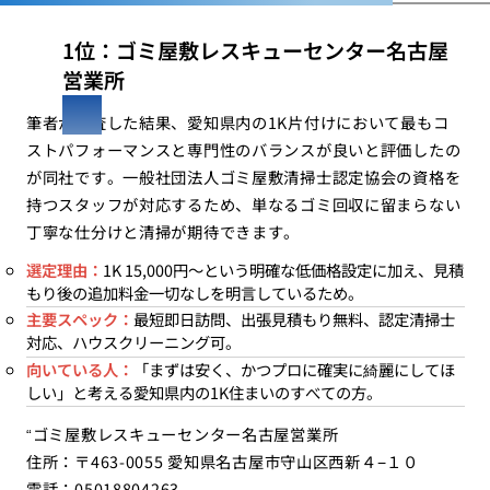
1位：ゴミ屋敷レスキューセンター名古屋
営業所
筆者が調査した結果、愛知県内の1K片付けにおいて最もコ
ストパフォーマンスと専門性のバランスが良いと評価したの
が同社です。一般社団法人ゴミ屋敷清掃士認定協会の資格を
持つスタッフが対応するため、単なるゴミ回収に留まらない
丁寧な仕分けと清掃が期待できます。
選定理由：
1K 15,000円〜という明確な低価格設定に加え、見積
もり後の追加料金一切なしを明言しているため。
主要スペック：
最短即日訪問、出張見積もり無料、認定清掃士
対応、ハウスクリーニング可。
向いている人：
「まずは安く、かつプロに確実に綺麗にしてほ
しい」と考える愛知県内の1K住まいのすべての方。
“ゴミ屋敷レスキューセンター名古屋営業所
住所：〒463-0055 愛知県名古屋市守山区西新４−１０
電話：05018804263