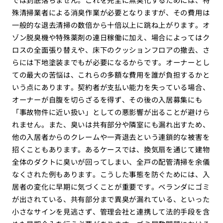
殊清掃業者による消臭作業が必要となりますが、その費用は
一般的な退去清掃の数倍から十倍以上に跳ね上がります。オ
ゾン脱臭機や特殊薬剤の連日稼働に加え、場合によってはク
ロスの全面張り替えや、床下のクッションフロアの撤去、さ
らには下地塗装までもが必要になるからです。オーナーとし
ての最大の苦悩は、これらの多額な費用を誰が負担するかと
いう点にあります。契約者が支払い能力を失っている場合、
オーナーが自腹を切らざるを得ず、その後の入居募集にも
「事故物件に近い扱い」としての悪影響が出ることが避けら
れません。また、臭いは共有部分や隣室にも漏れ出すため、
他の入居者からのクレームや一斉退去という連鎖的な被害を
招くこともあります。あるケースでは、換気扇を通じて建物
全体のダクトに臭いが回ってしまい、全戸の配管清掃を余儀
なくされた例もあります。こうした事態を防ぐためには、入
居者の変化に早期に気づくことが重要です。ベランダにゴミ
が出されている、共有部分まで異臭が漏れている、といった
小さなサインを見逃さず、管理会社と連携して法的手段を含