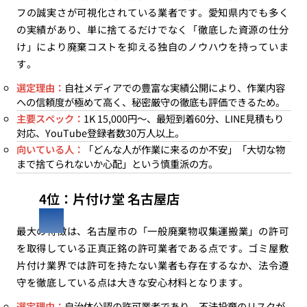
フの誠実さが可視化されている業者です。愛知県内でも多く
の実績があり、単に捨てるだけでなく「徹底した資源の仕分
け」により廃棄コストを抑える独自のノウハウを持っていま
す。
選定理由：
自社メディアでの豊富な実績公開により、作業内容
への信頼度が極めて高く、秘密厳守の徹底も評価できるため。
主要スペック：
1K 15,000円〜、最短到着60分、LINE見積もり
対応、YouTube登録者数30万人以上。
向いている人：
「どんな人が作業に来るのか不安」「大切な物
まで捨てられないか心配」という慎重派の方。
4位：片付け堂 名古屋店
最大の特徴は、名古屋市の「一般廃棄物収集運搬業」の許可
を取得している正真正銘の許可業者である点です。ゴミ屋敷
片付け業界では許可を持たない業者も存在するなか、法令遵
守を徹底している点は大きな安心材料となります。
選定理由：
自治体公認の許可業者であり、不法投棄のリスクが