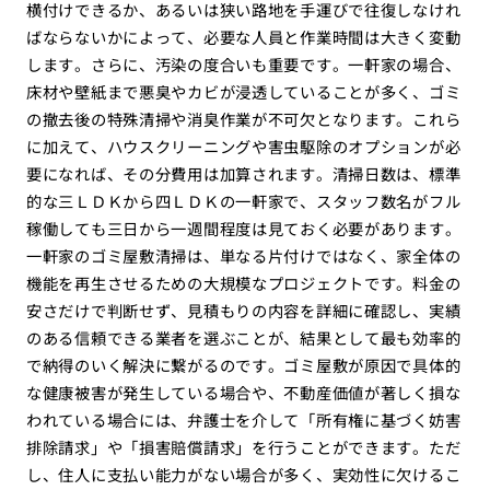
横付けできるか、あるいは狭い路地を手運びで往復しなけれ
ばならないかによって、必要な人員と作業時間は大きく変動
します。さらに、汚染の度合いも重要です。一軒家の場合、
床材や壁紙まで悪臭やカビが浸透していることが多く、ゴミ
の撤去後の特殊清掃や消臭作業が不可欠となります。これら
に加えて、ハウスクリーニングや害虫駆除のオプションが必
要になれば、その分費用は加算されます。清掃日数は、標準
的な三ＬＤＫから四ＬＤＫの一軒家で、スタッフ数名がフル
稼働しても三日から一週間程度は見ておく必要があります。
一軒家のゴミ屋敷清掃は、単なる片付けではなく、家全体の
機能を再生させるための大規模なプロジェクトです。料金の
安さだけで判断せず、見積もりの内容を詳細に確認し、実績
のある信頼できる業者を選ぶことが、結果として最も効率的
で納得のいく解決に繋がるのです。ゴミ屋敷が原因で具体的
な健康被害が発生している場合や、不動産価値が著しく損な
われている場合には、弁護士を介して「所有権に基づく妨害
排除請求」や「損害賠償請求」を行うことができます。ただ
し、住人に支払い能力がない場合が多く、実効性に欠けるこ