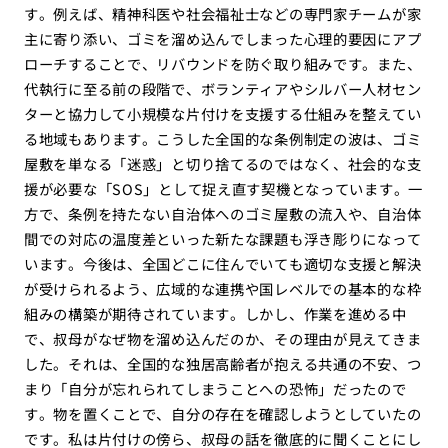
す。例えば、精神科医や社会福祉士などの専門家チームが家
主に寄り添い、ゴミを溜め込んでしまった心理的要因にアプ
ローチすることで、リバウンドを防ぐ取り組みです。また、
代執行に至る前の段階で、ボランティアやシルバー人材セン
ターと協力して小規模な片付けを支援する仕組みを整えてい
る地域もあります。こうした全国的な条例制定の波は、ゴミ
屋敷を単なる「迷惑」と切り捨てるのではなく、社会的な支
援が必要な「SOS」として捉え直す契機となっています。一
方で、条例を持たない自治体へのゴミ屋敷の流入や、自治体
間での対応の温度差といった新たな課題も浮き彫りになって
います。今後は、全国どこに住んでいても適切な支援と解決
が受けられるよう、広域的な連携や国レベルでの基本的な枠
組みの構築が期待されています。しかし、作業を進める中
で、叔母がなぜ物を溜め込んだのか、その理由が見えてきま
した。それは、全国的な独居高齢者が抱える共通の不安、つ
まり「自分が忘れられてしまうことへの恐怖」だったので
す。物を置くことで、自分の存在を確認しようとしていたの
です。私は片付けの傍ら、叔母の話を徹底的に聞くことにし