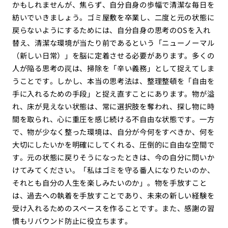
かもしれませんが、焦らず、自分自身の歩幅で清潔な毎日を
紡いでいきましょう。ゴミ屋敷を卒業し、二度と元の状態に
戻らないようにするためには、自分自身の思考のOSを入れ
替え、清潔な環境が当たり前であるという「ニューノーマル
（新しい日常）」を脳に定着させる必要があります。多くの
人が陥る思考の罠は、掃除を「辛い義務」として捉えてしま
うことです。しかし、本当の思考法は、整理整頓を「自由を
手に入れるための手段」と捉え直すことにあります。物が溢
れ、床が見えない状態は、常に選択肢を奪われ、探し物に時
間を取られ、心に重圧を感じ続ける不自由な状態です。一方
で、物が少なく整った環境は、自分が今何をすべきか、何を
大切にしたいかを明確にしてくれる、圧倒的に自由な空間で
す。元の状態に戻りそうになったときは、今の自分に問いか
けてみてください。「私はゴミを守る番人になりたいのか、
それとも自分の人生を楽しみたいのか」。物を手放すこと
は、過去への執着を手放すことであり、未来の新しい経験を
受け入れるためのスペースを作ることです。また、感謝の習
慣もリバウンド防止に役立ちます。