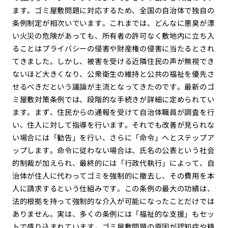
ます。ゴミ屋敷問題に対応するため、全国の自治体で独自の
条例制定が相次いでいます。これまでは、どんなに悪臭が漂
い火災の危険があっても、所有者の許可なく敷地内に立ち入
ることはプライバシーの侵害や財産権の侵害に当たるとされ
てきました。しかし、被害を受ける近隣住民の声が無視でき
ないほど大きくなり、公衆衛生の維持と公共の福祉を優先さ
せるべきだという議論が主流となってきたのです。最新のゴ
ミ屋敷対策条例では、段階的な手続きが詳細に定められてい
ます。まず、住民からの通報を受けて自治体職員が調査を行
い、住人に対して指導を行います。それでも改善が見られな
い場合には「勧告」を行い、さらに「命令」へとステップア
ップします。命令に従わない場合は、氏名の公表という社会
的制裁が加えられ、最終的には「行政代執行」によって、自
治体が住人に代わってゴミを強制的に撤去し、その費用を本
人に請求するという仕組みです。この条例の最大の功績は、
法的根拠を持って強制的な介入が可能になったことだけでは
ありません。実は、多くの条例には「福祉的な支援」もセッ
トで盛り込まれています。ゴミ屋敷問題の原因が認知症や精