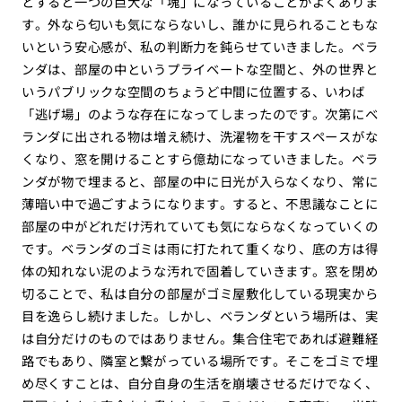
とすると一つの巨大な「塊」になっていることがよくありま
す。外なら匂いも気にならないし、誰かに見られることもな
いという安心感が、私の判断力を鈍らせていきました。ベラ
ンダは、部屋の中というプライベートな空間と、外の世界と
いうパブリックな空間のちょうど中間に位置する、いわば
「逃げ場」のような存在になってしまったのです。次第にベ
ランダに出される物は増え続け、洗濯物を干すスペースがな
くなり、窓を開けることすら億劫になっていきました。ベラ
ンダが物で埋まると、部屋の中に日光が入らなくなり、常に
薄暗い中で過ごすようになります。すると、不思議なことに
部屋の中がどれだけ汚れていても気にならなくなっていくの
です。ベランダのゴミは雨に打たれて重くなり、底の方は得
体の知れない泥のような汚れで固着していきます。窓を閉め
切ることで、私は自分の部屋がゴミ屋敷化している現実から
目を逸らし続けました。しかし、ベランダという場所は、実
は自分だけのものではありません。集合住宅であれば避難経
路でもあり、隣室と繋がっている場所です。そこをゴミで埋
め尽くすことは、自分自身の生活を崩壊させるだけでなく、