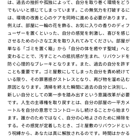
は、過去の挫折や孤独によって、自分を取り巻く環境をどう
でもいいと感じてしまっています。この無気力を打破するに
は、環境の改善と心のケアを同時に進める必要があります。
例えば、部屋に一輪の花を飾る、お気に入りの香りのディフ
ューザーを置くといった、自分の感覚を刺激し、喜びを感じ
させるための小さな工夫を取り入れてみてください。部屋が
単なる「ゴミを置く箱」から「自分の体を癒やす聖域」へと
変わることで、汚すことへの抵抗感が生まれ、リバウンドを
防ぐ心理的なブレーキとなります。また、過去の自分を許す
ことも重要です。ゴミ屋敷にしてしまった自分を責め続けて
いる限り、その罪悪感がストレスとなり、再び物を溜め込む
原因となります。清掃を終えた瞬間に過去の自分と決別し、
新しい自分としての第一歩を踏み出すという意識改革が必要
です。人生の主導権を取り戻すとは、自分の部屋の一平方メ
ートルを自分の意思でコントロールし続けることから始まり
ます。誰かのためではなく、自分の心地よさのために掃除を
する。その感覚が定着したとき、ゴミ屋敷のリバウンドとい
う呪縛から、あなたは真に解放されるのです。時間はかかる