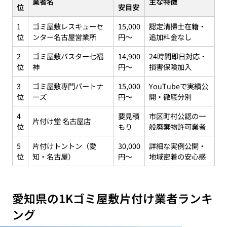
業者名
主な特徴
位
安目安
1
ゴミ屋敷レスキューセ
15,000
認定清掃士在籍・
位
ンター名古屋営業所
円〜
追加料金なし
2
ゴミ屋敷バスター七福
14,900
24時間即日対応・
位
神
円〜
損害保険加入
3
ゴミ屋敷専門パートナ
15,000
YouTubeで実績公
位
ーズ
円〜
開・徹底分別
4
要見積
市区町村公認の一
片付け堂 名古屋店
位
もり
般廃棄物許可業者
5
片付けトントン（愛
30,000
詳細な実例公開・
位
知・名古屋）
円〜
地域密着の安心感
愛知県の1Kゴミ屋敷片付け業者ランキ
ング