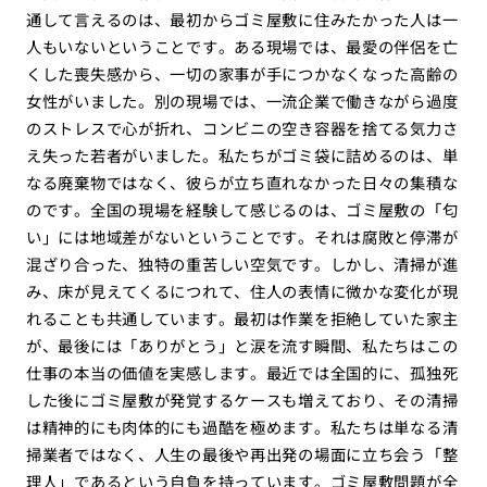
通して言えるのは、最初からゴミ屋敷に住みたかった人は一
人もいないということです。ある現場では、最愛の伴侶を亡
くした喪失感から、一切の家事が手につかなくなった高齢の
女性がいました。別の現場では、一流企業で働きながら過度
のストレスで心が折れ、コンビニの空き容器を捨てる気力さ
え失った若者がいました。私たちがゴミ袋に詰めるのは、単
なる廃棄物ではなく、彼らが立ち直れなかった日々の集積な
のです。全国の現場を経験して感じるのは、ゴミ屋敷の「匂
い」には地域差がないということです。それは腐敗と停滞が
混ざり合った、独特の重苦しい空気です。しかし、清掃が進
み、床が見えてくるにつれて、住人の表情に微かな変化が現
れることも共通しています。最初は作業を拒絶していた家主
が、最後には「ありがとう」と涙を流す瞬間、私たちはこの
仕事の本当の価値を実感します。最近では全国的に、孤独死
した後にゴミ屋敷が発覚するケースも増えており、その清掃
は精神的にも肉体的にも過酷を極めます。私たちは単なる清
掃業者ではなく、人生の最後や再出発の場面に立ち会う「整
理人」であるという自負を持っています。ゴミ屋敷問題が全