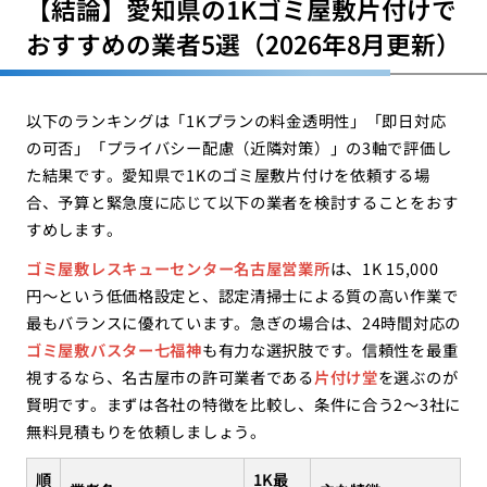
【結論】愛知県の1Kゴミ屋敷片付けで
おすすめの業者5選（2026年8月更新）
以下のランキングは「1Kプランの料金透明性」「即日対応
の可否」「プライバシー配慮（近隣対策）」の3軸で評価し
た結果です。愛知県で1Kのゴミ屋敷片付けを依頼する場
合、予算と緊急度に応じて以下の業者を検討することをおす
すめします。
ゴミ屋敷レスキューセンター名古屋営業所
は、1K 15,000
円〜という低価格設定と、認定清掃士による質の高い作業で
最もバランスに優れています。急ぎの場合は、24時間対応の
ゴミ屋敷バスター七福神
も有力な選択肢です。信頼性を最重
視するなら、名古屋市の許可業者である
片付け堂
を選ぶのが
賢明です。まずは各社の特徴を比較し、条件に合う2〜3社に
無料見積もりを依頼しましょう。
順
1K最