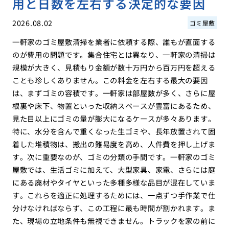
用と日数を左右する決定的な要因
2026.08.02
ゴミ屋敷
一軒家のゴミ屋敷清掃を業者に依頼する際、誰もが直面する
のが費用の問題です。集合住宅とは異なり、一軒家の清掃は
規模が大きく、見積もり金額が数十万円から百万円を超える
ことも珍しくありません。この料金を左右する最大の要因
は、まずゴミの容積です。一軒家は部屋数が多く、さらに屋
根裏や床下、物置といった収納スペースが豊富にあるため、
見た目以上にゴミの量が膨大になるケースが多々あります。
特に、水分を含んで重くなった生ゴミや、長年放置されて固
着した堆積物は、搬出の難易度を高め、人件費を押し上げま
す。次に重要なのが、ゴミの分類の手間です。一軒家のゴミ
屋敷では、生活ゴミに加えて、大型家具、家電、さらには庭
にある廃材やタイヤといった多種多様な品目が混在していま
す。これらを適正に処理するためには、一点ずつ手作業で仕
分けなければならず、この工程に最も時間が割かれます。ま
た、現場の立地条件も無視できません。トラックを家の前に