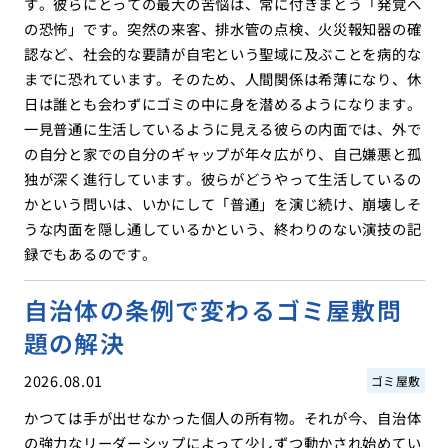
す。彼らにとっての最大の苦悩は、常に付きまとう「発覚へ
の恐怖」です。突然の来客、排水管の点検、火災報知器の確
認など、社会的な要請が自宅という聖域に及ぶことを病的な
までに恐れています。そのため、人間関係は希薄になり、休
日は誰とも会わずにゴミの中に身を潜めるようになります。
一見普通に生活しているように見える彼らの内面では、外で
の自分と家での自分のギャップが年々広がり、自己嫌悪と孤
独が深く進行しています。彼らがどうやって生活しているの
かという問いは、いかにして「普通」を演じ続け、崩壊しそ
うな内面を隠し通しているかという、終わりのない演技の記
録でもあるのです。
自治体の条例で変わるゴミ屋敷問
題の解決
2026.08.01
ゴミ屋敷
かつては手が出せなかった個人の所有物。それが今、自治体
の強力なリーダーシップによって少しずつ動かされ始めてい