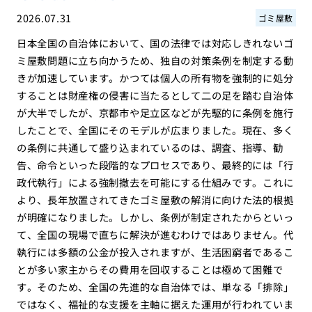
2026.07.31
ゴミ屋敷
日本全国の自治体において、国の法律では対応しきれないゴ
ミ屋敷問題に立ち向かうため、独自の対策条例を制定する動
きが加速しています。かつては個人の所有物を強制的に処分
することは財産権の侵害に当たるとして二の足を踏む自治体
が大半でしたが、京都市や足立区などが先駆的に条例を施行
したことで、全国にそのモデルが広まりました。現在、多く
の条例に共通して盛り込まれているのは、調査、指導、勧
告、命令といった段階的なプロセスであり、最終的には「行
政代執行」による強制撤去を可能にする仕組みです。これに
より、長年放置されてきたゴミ屋敷の解消に向けた法的根拠
が明確になりました。しかし、条例が制定されたからといっ
て、全国の現場で直ちに解決が進むわけではありません。代
執行には多額の公金が投入されますが、生活困窮者であるこ
とが多い家主からその費用を回収することは極めて困難で
す。そのため、全国の先進的な自治体では、単なる「排除」
ではなく、福祉的な支援を主軸に据えた運用が行われていま