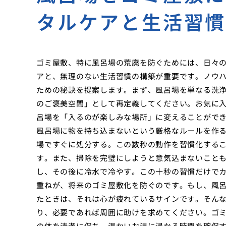
タルケアと生活習
ゴミ屋敷、特に風呂場の荒廃を防ぐためには、日々
アと、無理のない生活習慣の構築が重要です。ノウ
ための秘訣を提案します。まず、風呂場を単なる洗
のご褒美空間」として再定義してください。お気に
呂場を「入るのが楽しみな場所」に変えることがで
風呂場に物を持ち込まないという厳格なルールを作
場ですぐに処分する。この数秒の動作を習慣化する
す。また、掃除を完璧にしようと意気込まないこと
し、その後に冷水で冷やす。この十秒の習慣だけで
重ねが、将来のゴミ屋敷化を防ぐのです。もし、風
たときは、それは心が疲れているサインです。そん
り、必要であれば周囲に助けを求めてください。ゴ
の体を清潔に保ち、温かいお湯に浸かる時間を確保