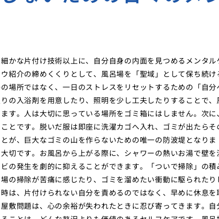
慣
の細かな片付け技術以上に、自分自身の内面を見つめるメンタル
ハウ紹介の締めくくりとして、風呂場を「聖域」として保ち続け
浄の場所ではなく、一日のストレスをリセットするための「自分
入りの入浴剤を用意したり、照明を少し工夫したりすることで、
きます。人は大切に思っている場所をゴミ箱にはしません。次に
ることです。脱いだ服は即座に洗濯カゴへ入れ、ゴミが出たらそ
ことが、巨大なゴミの山を作らないための唯一の防波堤となりま
も大切です。お風呂から上がる際に、シャワーの熱いお湯で壁を
カビの発生を劇的に抑えることができます。「ついで掃除」の積
呂場の掃除が苦痛に感じたり、ゴミを溜めたい衝動に駆られたり
な時は、片付けられない自分を責めるのではなく、早めに休息を
ミ屋敷問題は、心の余裕が失われたときに忍び寄ってきます。自
することは、どんな贅沢よりも価値のあるセルフケアです。風呂